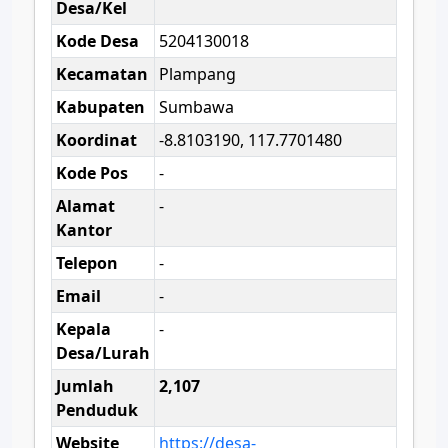
Desa/Kel
Kode Desa
5204130018
Kecamatan
Plampang
Kabupaten
Sumbawa
Koordinat
-8.8103190, 117.7701480
Kode Pos
-
Alamat
-
Kantor
Telepon
-
Email
-
Kepala
-
Desa/Lurah
Jumlah
2,107
Penduduk
Website
https://desa-