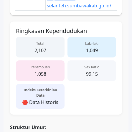
selanteh.sumbawakab.go.id/
Ringkasan Kependudukan
Total
Laki-laki
2,107
1,049
Perempuan
Sex Ratio
1,058
99.15
Indeks Keterkinian
Data
🔴 Data Historis
Struktur Umur: