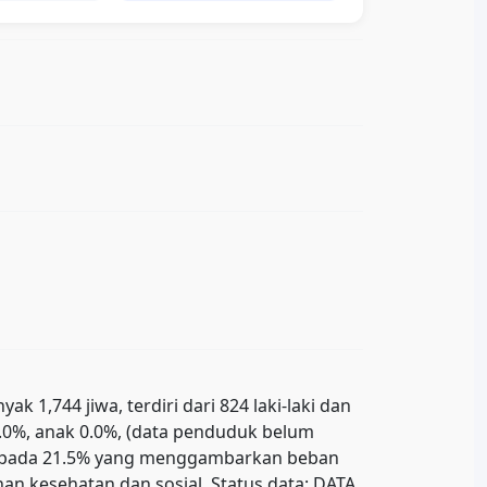
1,744 jiwa, terdiri dari 824 laki-laki dan
0.0%, anak 0.0%, (data penduduk belum
ada pada 21.5% yang menggambarkan beban
n kesehatan dan sosial. Status data: DATA