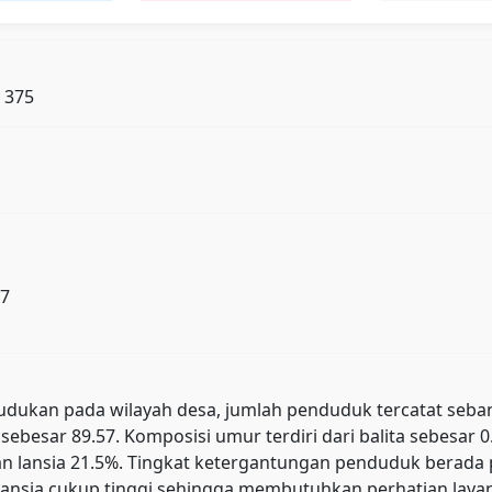
: 375
17
ukan pada wilayah desa, jumlah penduduk tercatat sebanyak 
sebesar 89.57. Komposisi umur terdiri dari balita sebesar 
, dan lansia 21.5%. Tingkat ketergantungan penduduk ber
ansia cukup tinggi sehingga membutuhkan perhatian layana