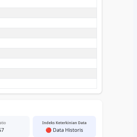
atio
Indeks Keterkinian Data
57
🔴 Data Historis