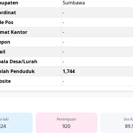
bupaten
Sumbawa
rdinat
-
e Pos
-
amat Kantor
-
epon
-
il
-
ala Desa/Lurah
-
mlah Penduduk
1,744
site
-
i-laki
Perempuan
Sex R
824
920
89.