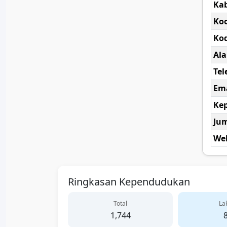
Ka
Koo
Kod
Al
Tel
Ema
Kep
Ju
Web
Ringkasan Kependudukan
Total
Lak
1,744