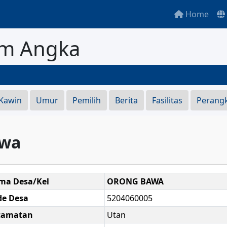
Home
am Angka
S
 Kawin
Umur
Pemilih
Berita
Fasilitas
Perang
awa
ma Desa/Kel
ORONG BAWA
de Desa
5204060005
camatan
Utan