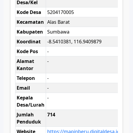
Desa/Kel
Kode Desa
5204170005
Kecamatan
Alas Barat
Kabupaten
Sumbawa
Koordinat
-8.5410381, 116.9409879
Kode Pos
-
Alamat
-
Kantor
Telepon
-
Email
-
Kepala
-
Desa/Lurah
Jumlah
714
Penduduk
Website
https://mapinberu.digitaldesa.id/