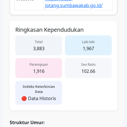
jotang.sumbawakab.go.id/
Ringkasan Kependudukan
Total
Laki-laki
3,883
1,967
Perempuan
Sex Ratio
1,916
102.66
Indeks Keterkinian
Data
🔴 Data Historis
Struktur Umur: