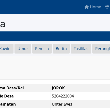
Home
ka
S
 Kawin
Umur
Pemilih
Berita
Fasilitas
Perang
ma Desa/Kel
JOROK
de Desa
5204222004
camatan
Unter Iwes