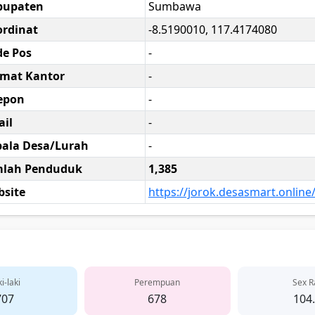
bupaten
Sumbawa
rdinat
-8.5190010, 117.4174080
e Pos
-
amat Kantor
-
epon
-
il
-
ala Desa/Lurah
-
mlah Penduduk
1,385
site
https://jorok.desasmart.online
i-laki
Perempuan
Sex R
707
678
104