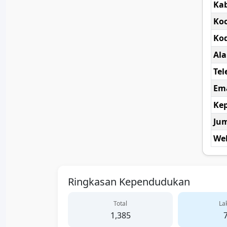
Ka
Koo
Kod
Al
Tel
Ema
Kep
Ju
Web
Ringkasan Kependudukan
Total
Lak
1,385