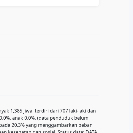
1,385 jiwa, terdiri dari 707 laki-laki dan
r 0.0%, anak 0.0%, (data penduduk belum
ada pada 20.3% yang menggambarkan beban
n kesehatan dan sosial. Status data: DATA