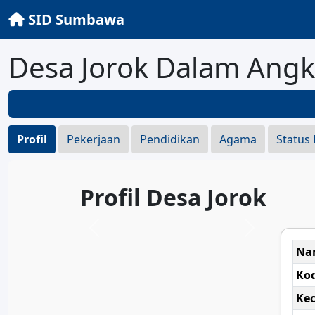
SID Sumbawa
Desa Jorok Dalam Ang
Profil
Pekerjaan
Pendidikan
Agama
Status
Profil Desa Jorok
Na
Ko
Ke