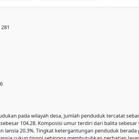
: 281
26
ukan pada wilayah desa, jumlah penduduk tercatat sebanyak 
sebesar 104.28. Komposisi umur terdiri dari balita sebesa
, dan lansia 20.3%. Tingkat ketergantungan penduduk ber
ansia cukup tinggi sehingga membutuhkan perhatian layana