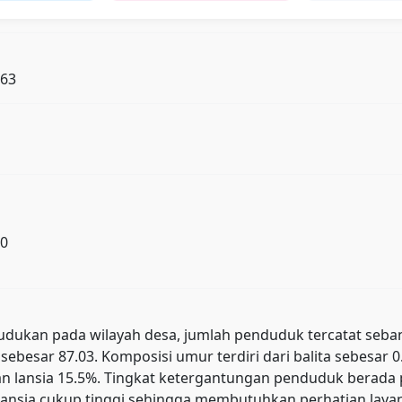
163
10
ukan pada wilayah desa, jumlah penduduk tercatat sebanyak 
sebesar 87.03. Komposisi umur terdiri dari balita sebesar 
, dan lansia 15.5%. Tingkat ketergantungan penduduk ber
ansia cukup tinggi sehingga membutuhkan perhatian layana