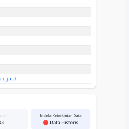
b.go.id
atio
Indeks Keterkinian Data
03
🔴 Data Historis