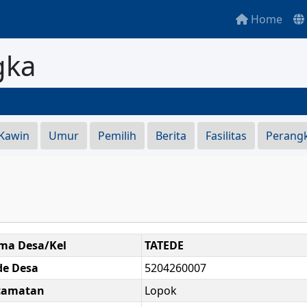
Home
gka
 Kawin
Umur
Pemilih
Berita
Fasilitas
Perang
ma Desa/Kel
TATEDE
de Desa
5204260007
camatan
Lopok