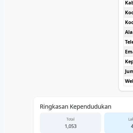
Ka
Koo
Kod
Al
Tel
Ema
Kep
Ju
Web
Ringkasan Kependudukan
Total
Lak
1,053