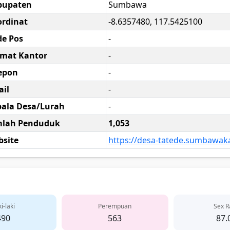
bupaten
Sumbawa
rdinat
-8.6357480, 117.5425100
e Pos
-
amat Kantor
-
epon
-
il
-
ala Desa/Lurah
-
mlah Penduduk
1,053
site
https://desa-tatede.sumbawaka
i-laki
Perempuan
Sex R
490
563
87.