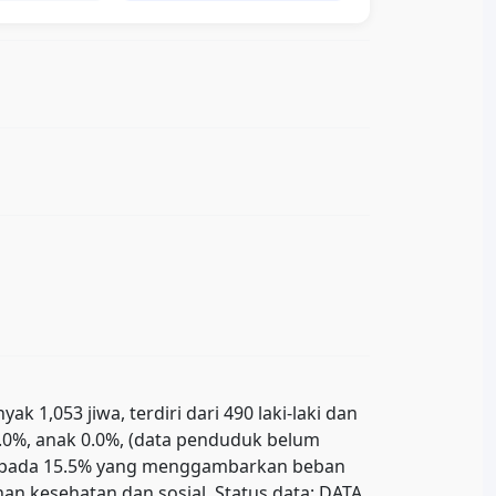
1,053 jiwa, terdiri dari 490 laki-laki dan
0.0%, anak 0.0%, (data penduduk belum
ada pada 15.5% yang menggambarkan beban
n kesehatan dan sosial. Status data: DATA