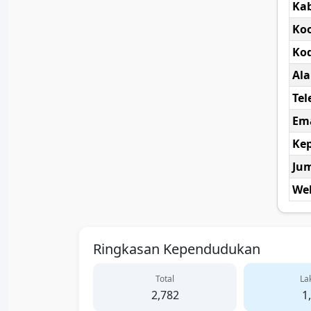
Ka
Koo
Kod
Al
Tel
Ema
Kep
Ju
Web
Ringkasan Kependudukan
Total
Lak
2,782
1