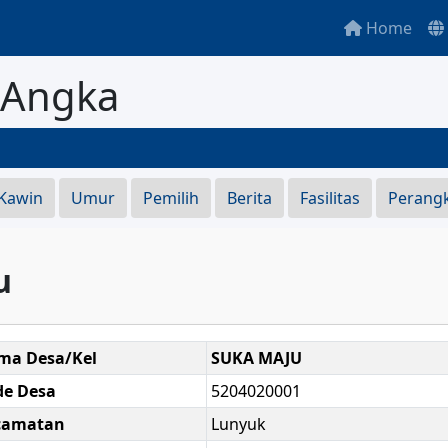
Home
 Angka
SE
 Kawin
Umur
Pemilih
Berita
Fasilitas
Perang
u
ma Desa/Kel
SUKA MAJU
de Desa
5204020001
camatan
Lunyuk