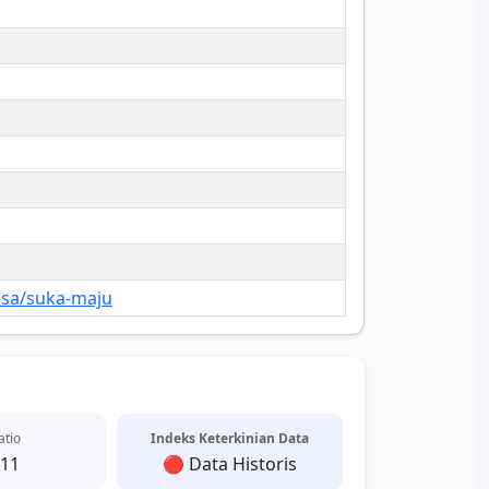
esa/suka-maju
atio
Indeks Keterkinian Data
.11
🔴 Data Historis