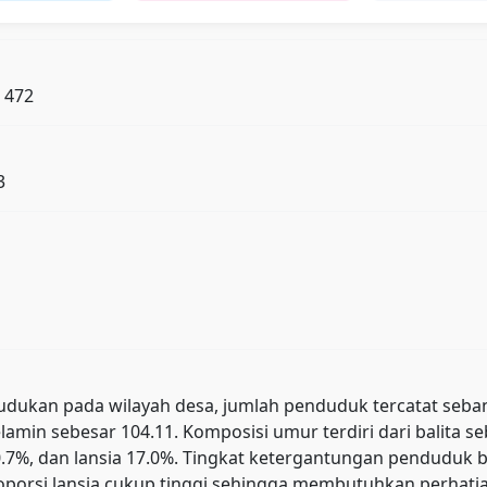
: 472
3
kan pada wilayah desa, jumlah penduduk tercatat sebanyak 
lamin sebesar 104.11. Komposisi umur terdiri dari balita s
 80.7%, dan lansia 17.0%. Tingkat ketergantungan pendud
orsi lansia cukup tinggi sehingga membutuhkan perhatian