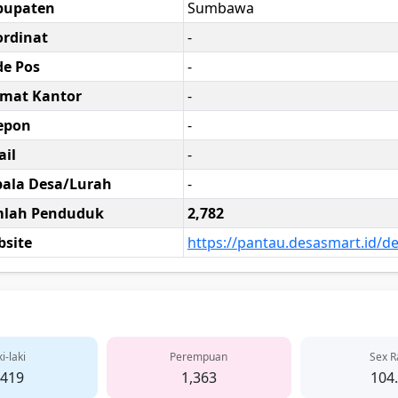
bupaten
Sumbawa
rdinat
-
e Pos
-
amat Kantor
-
epon
-
il
-
ala Desa/Lurah
-
mlah Penduduk
2,782
site
https://pantau.desasmart.id/d
i-laki
Perempuan
Sex R
,419
1,363
104