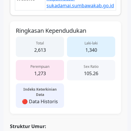
sukadamai.sumbawakab.go.id
Ringkasan Kependudukan
Total
Laki-laki
2,613
1,340
Perempuan
Sex Ratio
1,273
105.26
Indeks Keterkinian
Data
🔴 Data Historis
Struktur Umur: