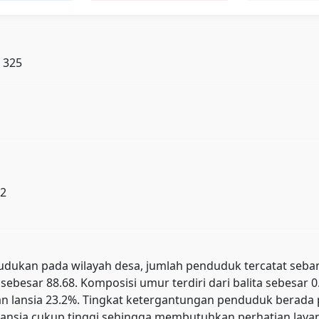
: 325
22
ukan pada wilayah desa, jumlah penduduk tercatat sebanyak 
sebesar 88.68. Komposisi umur terdiri dari balita sebesar 
, dan lansia 23.2%. Tingkat ketergantungan penduduk ber
ansia cukup tinggi sehingga membutuhkan perhatian layana