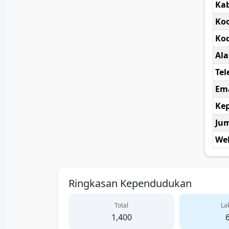
Ka
Koo
Kod
Al
Tel
Ema
Kep
Ju
Web
Ringkasan Kependudukan
Total
Lak
1,400