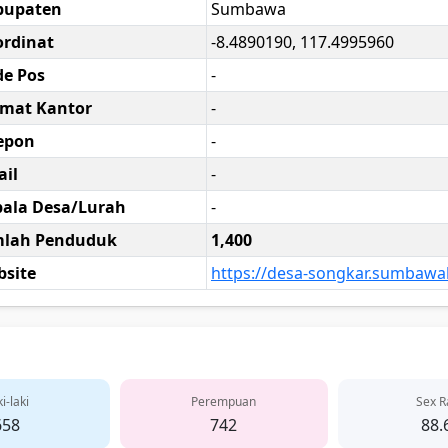
bupaten
Sumbawa
rdinat
-8.4890190, 117.4995960
e Pos
-
amat Kantor
-
epon
-
il
-
ala Desa/Lurah
-
mlah Penduduk
1,400
site
https://desa-songkar.sumbawa
i-laki
Perempuan
Sex R
658
742
88.