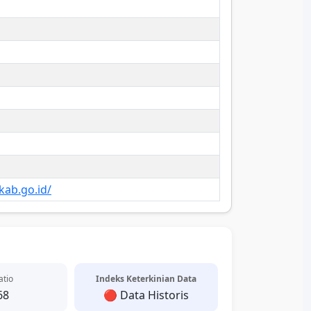
kab.go.id/
atio
Indeks Keterkinian Data
68
🔴 Data Historis