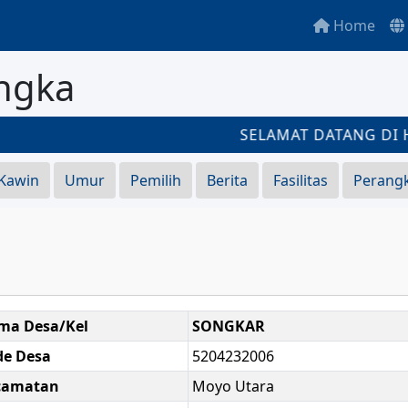
Home
ngka
SELAMAT DATANG DI HA
 Kawin
Umur
Pemilih
Berita
Fasilitas
Perang
ma Desa/Kel
SONGKAR
de Desa
5204232006
camatan
Moyo Utara