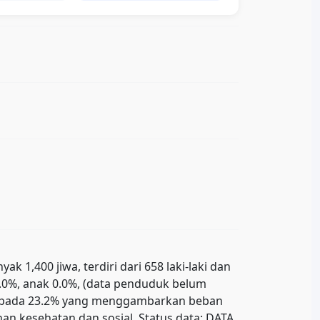
1,400 jiwa, terdiri dari 658 laki-laki dan
0.0%, anak 0.0%, (data penduduk belum
ada pada 23.2% yang menggambarkan beban
n kesehatan dan sosial. Status data: DATA