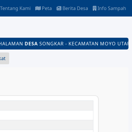
Tentang Kami
Peta
Berita Desa
Info Sampah
LAMAN
DESA
SONGKAR - KECAMATAN MOYO UTARA - 
kat