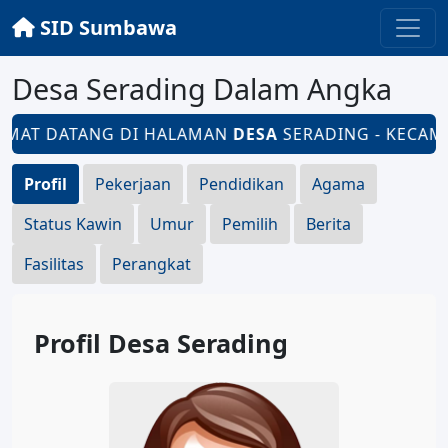
SID Sumbawa
Desa Serading Dalam Angka
MAT DATANG DI HALAMAN
DESA
SERADING - KECAMAT
Profil
Pekerjaan
Pendidikan
Agama
Status Kawin
Umur
Pemilih
Berita
Fasilitas
Perangkat
Profil Desa Serading