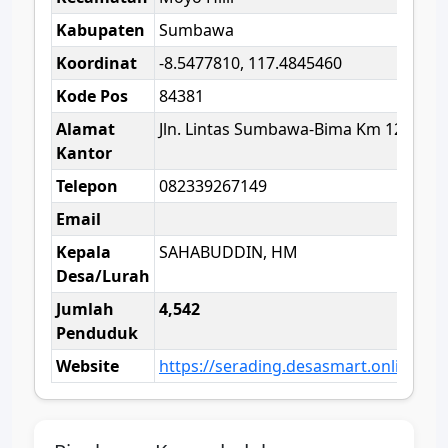
Kabupaten
Sumbawa
Koordinat
-8.5477810, 117.4845460
Kode Pos
84381
Alamat
Jln. Lintas Sumbawa-Bima Km 12
Kantor
Telepon
082339267149
Email
Kepala
SAHABUDDIN, HM
Desa/Lurah
Jumlah
4,542
Penduduk
Website
https://serading.desasmart.online/