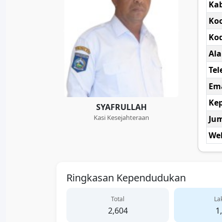
Ka
Koo
Kod
Al
Tel
Ema
Kep
SYAFRULLAH
Kasi Kesejahteraan
Ju
Web
Ringkasan Kependudukan
Total
Lak
2,604
1