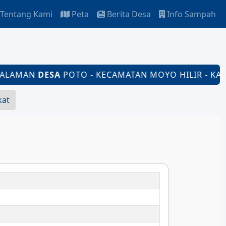
Tentang Kami
Peta
Berita Desa
Info Sampah
LAMAN
DESA
POTO - KECAMATAN MOYO HILIR - KABUP
kat