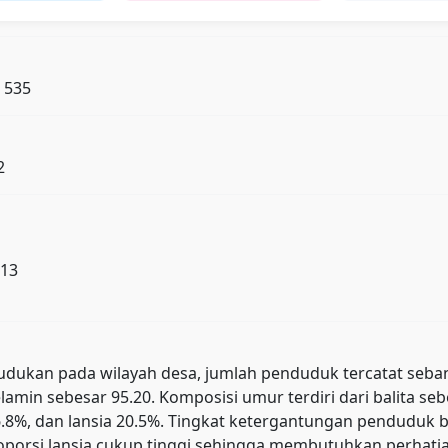
: 535
2
 13
kan pada wilayah desa, jumlah penduduk tercatat sebanyak 
lamin sebesar 95.20. Komposisi umur terdiri dari balita se
 76.8%, dan lansia 20.5%. Tingkat ketergantungan pendud
orsi lansia cukup tinggi sehingga membutuhkan perhatian