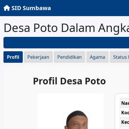
SID Sumbawa
Desa Poto Dalam Angk
Profil
Pekerjaan
Pendidikan
Agama
Status
Profil Desa Poto
Na
Ko
Ke