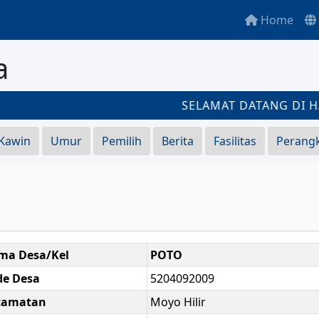
Home
a
SELAMAT DATANG DI HA
 Kawin
Umur
Pemilih
Berita
Fasilitas
Perang
ma Desa/Kel
POTO
de Desa
5204092009
camatan
Moyo Hilir