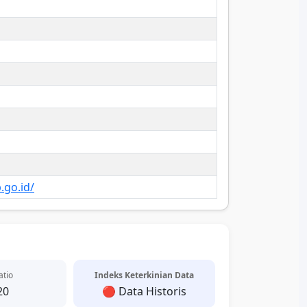
.go.id/
atio
Indeks Keterkinian Data
20
🔴 Data Historis