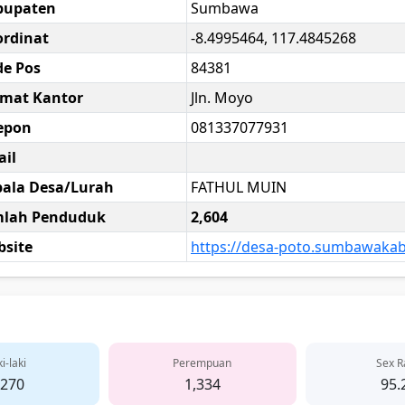
bupaten
Sumbawa
rdinat
-8.4995464, 117.4845268
e Pos
84381
amat Kantor
Jln. Moyo
epon
081337077931
il
ala Desa/Lurah
FATHUL MUIN
mlah Penduduk
2,604
site
https://desa-poto.sumbawakab
i-laki
Perempuan
Sex R
,270
1,334
95.