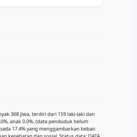
368 jiwa, terdiri dari 159 laki-laki dan
0.0%, anak 0.0%, (data penduduk belum
ada pada 17.4% yang menggambarkan beban
n kesehatan dan sosial. Status data: DATA