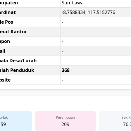
bupaten
Sumbawa
rdinat
-8.7588334, 117.5152776
e Pos
-
amat Kantor
-
epon
-
il
-
ala Desa/Lurah
-
mlah Penduduk
368
site
-
i-laki
Perempuan
Sex R
159
209
76.