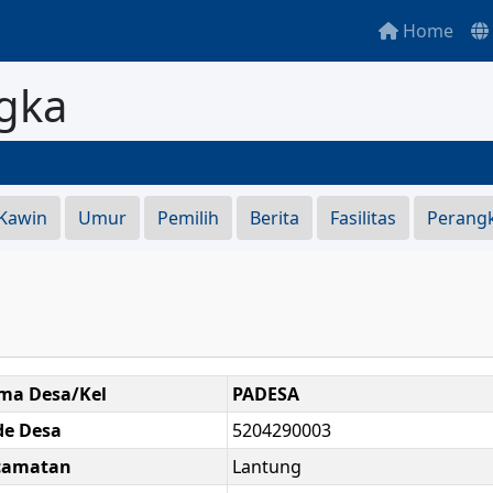
Home
gka
S
 Kawin
Umur
Pemilih
Berita
Fasilitas
Perang
ma Desa/Kel
PADESA
de Desa
5204290003
camatan
Lantung