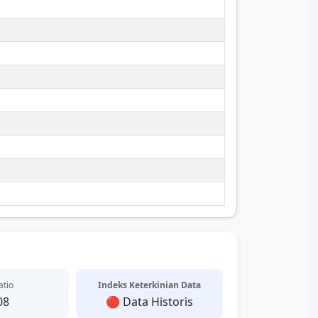
atio
Indeks Keterkinian Data
08
🔴 Data Historis