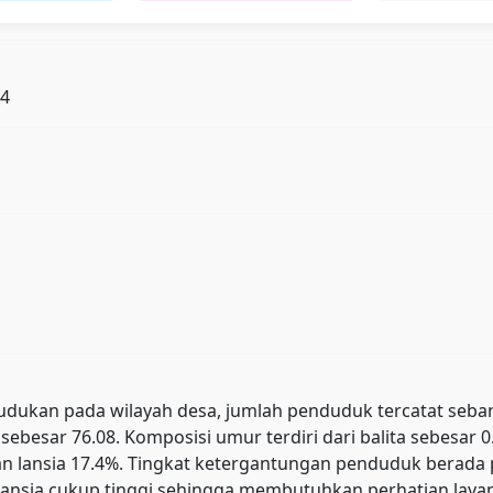
64
ukan pada wilayah desa, jumlah penduduk tercatat sebanyak 
sebesar 76.08. Komposisi umur terdiri dari balita sebesar 
, dan lansia 17.4%. Tingkat ketergantungan penduduk ber
ansia cukup tinggi sehingga membutuhkan perhatian layana