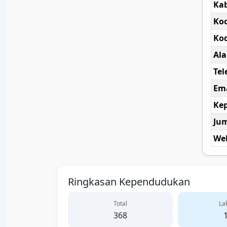
Ka
Koo
Kod
Al
Tel
Ema
Kep
Ju
Web
Ringkasan Kependudukan
Total
Lak
368