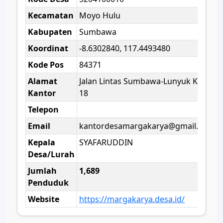
Kecamatan
Moyo Hulu
Kabupaten
Sumbawa
Koordinat
-8.6302840, 117.4493480
Kode Pos
84371
Alamat
Jalan Lintas Sumbawa-Lunyuk KM-
Kantor
18
Telepon
Email
kantordesamargakarya@gmail.com
Kepala
SYAFARUDDIN
Desa/Lurah
Jumlah
1,689
Penduduk
Website
https://margakarya.desa.id/