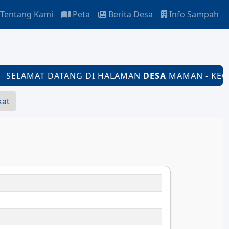
Tentang Kami
Peta
Berita Desa
Info Sampah
ELAMAT DATANG DI HALAMAN
DESA
MAMAN - KECAMA
kat