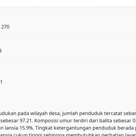
: 270
8
11
ukan pada wilayah desa, jumlah penduduk tercatat sebanyak 
sebesar 97.21. Komposisi umur terdiri dari balita sebesar 
, dan lansia 15.9%. Tingkat ketergantungan penduduk ber
ansia cukup tinggi sehingga membutuhkan perhatian layana