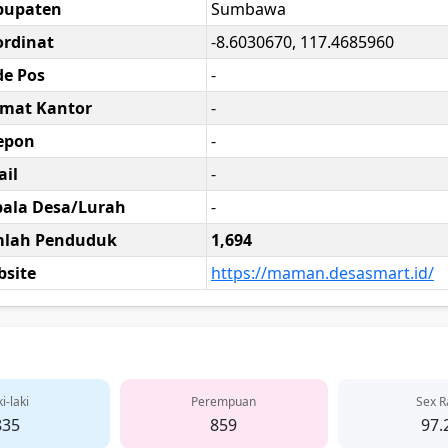
bupaten
Sumbawa
rdinat
-8.6030670, 117.4685960
e Pos
-
amat Kantor
-
epon
-
il
-
ala Desa/Lurah
-
mlah Penduduk
1,694
site
https://maman.desasmart.id/
i-laki
Perempuan
Sex R
835
859
97.