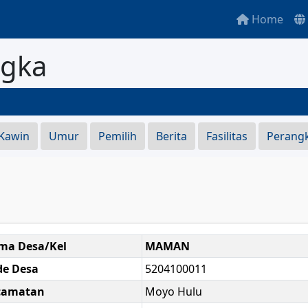
Home
gka
S
 Kawin
Umur
Pemilih
Berita
Fasilitas
Perang
ma Desa/Kel
MAMAN
de Desa
5204100011
camatan
Moyo Hulu