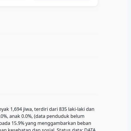
1,694 jiwa, terdiri dari 835 laki-laki dan
0.0%, anak 0.0%, (data penduduk belum
ada pada 15.9% yang menggambarkan beban
n kesehatan dan sosial. Status data: DATA