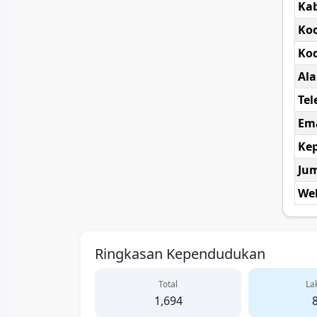
Ka
Koo
Kod
Al
Tel
Ema
Kep
Ju
Web
Ringkasan Kependudukan
Total
Lak
1,694