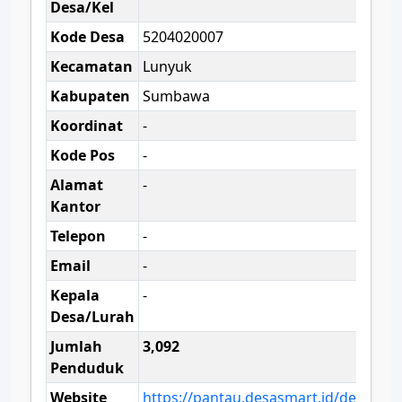
Desa/Kel
Kode Desa
5204020007
Kecamatan
Lunyuk
Kabupaten
Sumbawa
Koordinat
-
Kode Pos
-
Alamat
-
Kantor
Telepon
-
Email
-
Kepala
-
Desa/Lurah
Jumlah
3,092
Penduduk
Website
https://pantau.desasmart.id/desa/lun