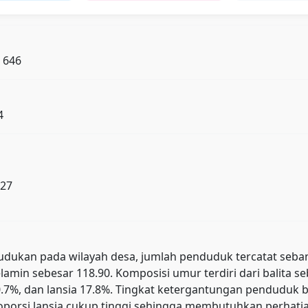
: 646
4
 27
kan pada wilayah desa, jumlah penduduk tercatat sebanyak 
lamin sebesar 118.90. Komposisi umur terdiri dari balita s
 80.7%, dan lansia 17.8%. Tingkat ketergantungan pendud
orsi lansia cukup tinggi sehingga membutuhkan perhatian