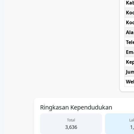
Ka
Koo
Kod
Al
Tel
Ema
Kep
Ju
Web
Ringkasan Kependudukan
Total
Lak
3,636
1