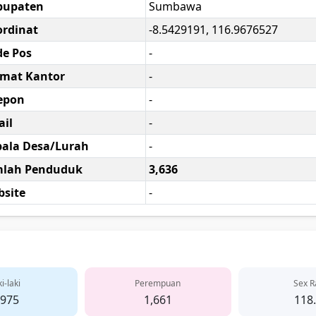
bupaten
Sumbawa
rdinat
-8.5429191, 116.9676527
e Pos
-
amat Kantor
-
epon
-
il
-
ala Desa/Lurah
-
mlah Penduduk
3,636
site
-
i-laki
Perempuan
Sex R
,975
1,661
118