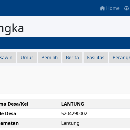
Home
ngka
SE
 Kawin
Umur
Pemilih
Berita
Fasilitas
Perang
ma Desa/Kel
LANTUNG
de Desa
5204290002
camatan
Lantung