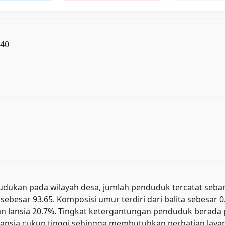
240
ukan pada wilayah desa, jumlah penduduk tercatat sebanyak 
sebesar 93.65. Komposisi umur terdiri dari balita sebesar 
, dan lansia 20.7%. Tingkat ketergantungan penduduk ber
ansia cukup tinggi sehingga membutuhkan perhatian layana