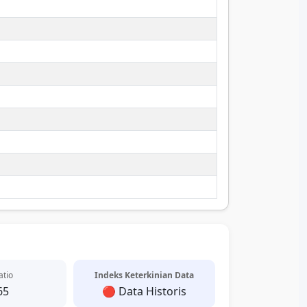
atio
Indeks Keterkinian Data
65
🔴 Data Historis