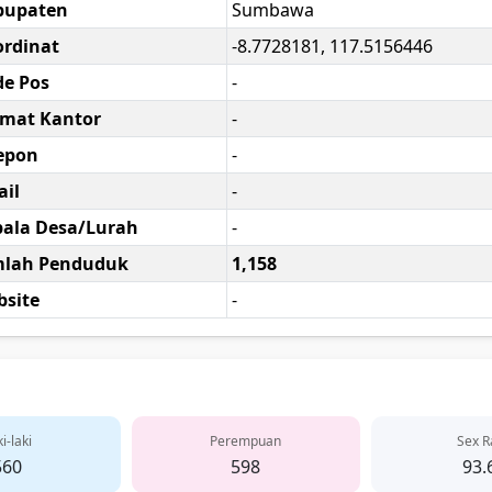
bupaten
Sumbawa
rdinat
-8.7728181, 117.5156446
e Pos
-
amat Kantor
-
epon
-
il
-
ala Desa/Lurah
-
mlah Penduduk
1,158
site
-
i-laki
Perempuan
Sex R
560
598
93.