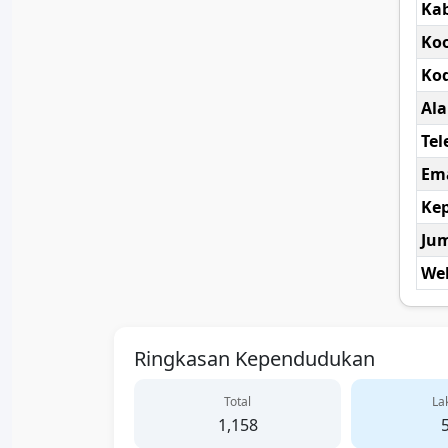
Ka
Koo
Kod
Al
Tel
Ema
Kep
Ju
Web
Ringkasan Kependudukan
Total
Lak
1,158