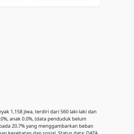
1,158 jiwa, terdiri dari 560 laki-laki dan
0.0%, anak 0.0%, (data penduduk belum
ada pada 20.7% yang menggambarkan beban
n kesehatan dan sosial. Status data: DATA