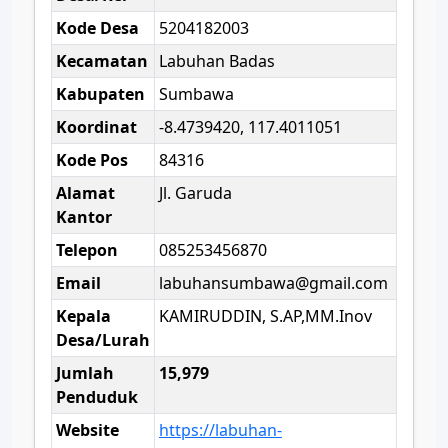
Kode Desa
5204182003
Kecamatan
Labuhan Badas
Kabupaten
Sumbawa
Koordinat
-8.4739420, 117.4011051
Kode Pos
84316
Alamat
Jl. Garuda
Kantor
Telepon
085253456870
Email
labuhansumbawa@gmail.com
Kepala
KAMIRUDDIN, S.AP,MM.Inov
Desa/Lurah
Jumlah
15,979
Penduduk
Website
https://labuhan-