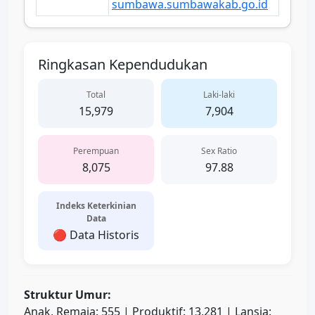
sumbawa.sumbawakab.go.id
Ringkasan Kependudukan
Total
Laki-laki
15,979
7,904
Perempuan
Sex Ratio
8,075
97.88
Indeks Keterkinian
Data
🔴 Data Historis
Struktur Umur:
Anak, Remaja: 555 | Produktif: 13,281 | Lansia: