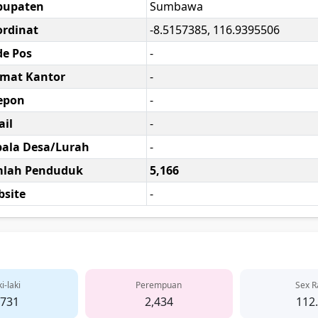
bupaten
Sumbawa
rdinat
-8.5157385, 116.9395506
e Pos
-
amat Kantor
-
epon
-
il
-
ala Desa/Lurah
-
mlah Penduduk
5,166
site
-
i-laki
Perempuan
Sex R
,731
2,434
112