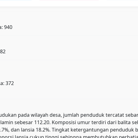
a: 940
682
a: 372
kan pada wilayah desa, jumlah penduduk tercatat sebanyak 
lamin sebesar 112.20. Komposisi umur terdiri dari balita s
 79.7%, dan lansia 18.2%. Tingkat ketergantungan pendud
orsi lansia cukup tinggi sehingga membutuhkan perhatian