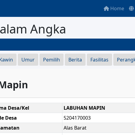
Home
Dalam Angka
SE
 Kawin
Umur
Pemilih
Berita
Fasilitas
Perang
 Mapin
ma Desa/Kel
LABUHAN MAPIN
de Desa
5204170003
camatan
Alas Barat