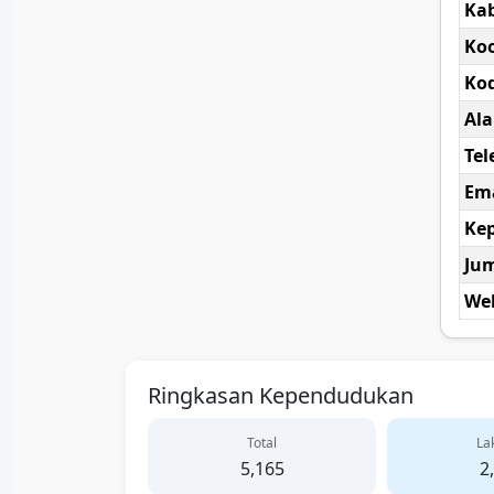
Ka
Koo
Kod
Al
Tel
Ema
Kep
Ju
Web
Ringkasan Kependudukan
Total
Lak
5,165
2