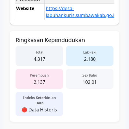
Website
https://desa-
labuhankuris.sumbawakab.go.id
Ringkasan Kependudukan
Total
Laki-laki
4,317
2,180
Perempuan
Sex Ratio
2,137
102.01
Indeks Keterkinian
Data
🔴 Data Historis