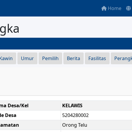
Home
ngka
S
 Kawin
Umur
Pemilih
Berita
Fasilitas
Perang
ma Desa/Kel
KELAWIS
de Desa
5204280002
camatan
Orong Telu