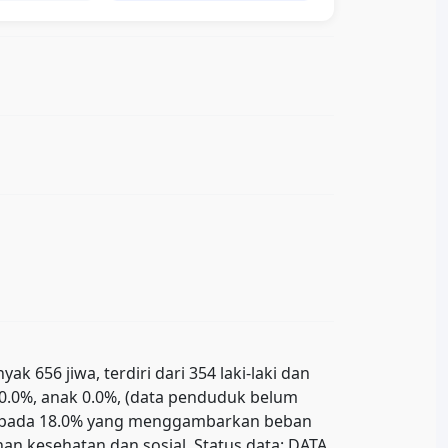
656 jiwa, terdiri dari 354 laki-laki dan
r 0.0%, anak 0.0%, (data penduduk belum
ada pada 18.0% yang menggambarkan beban
n kesehatan dan sosial. Status data: DATA