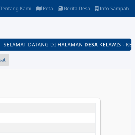
Tentang Kami
Peta
Berita Desa
Info Sampah
ELAMAT DATANG DI HALAMAN
DESA
KELAWIS - KECAM
kat