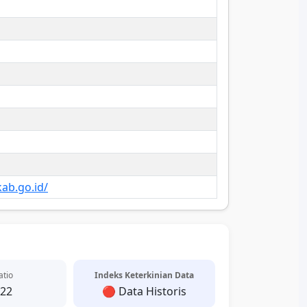
ab.go.id/
atio
Indeks Keterkinian Data
.22
🔴 Data Historis