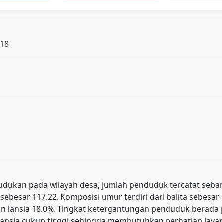
118
ukan pada wilayah desa, jumlah penduduk tercatat sebanyak 
sebesar 117.22. Komposisi umur terdiri dari balita sebesa
, dan lansia 18.0%. Tingkat ketergantungan penduduk ber
ansia cukup tinggi sehingga membutuhkan perhatian layana