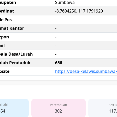
bupaten
Sumbawa
rdinat
-8.7694250, 117.1791920
e Pos
-
amat Kantor
-
epon
-
il
-
ala Desa/Lurah
-
mlah Penduduk
656
site
https://desa-kelawis.sumbawak
i-laki
Perempuan
Sex R
354
302
117