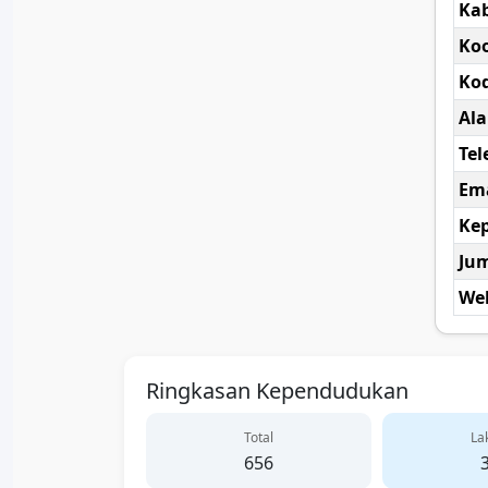
Ka
Koo
Kod
Al
Tel
Ema
Kep
Ju
Web
Ringkasan Kependudukan
Total
Lak
656