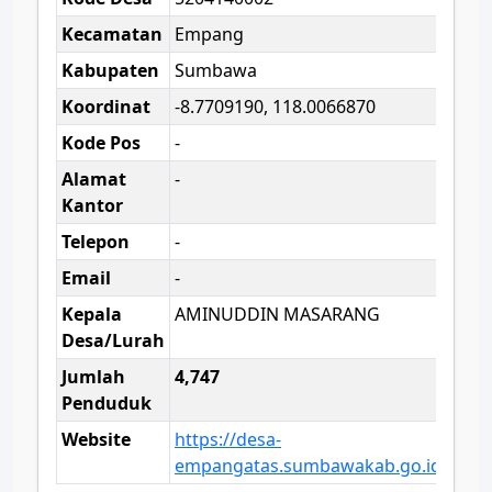
Kecamatan
Empang
Kabupaten
Sumbawa
Koordinat
-8.7709190, 118.0066870
Kode Pos
-
Alamat
-
Kantor
Telepon
-
Email
-
Kepala
AMINUDDIN MASARANG
Desa/Lurah
Jumlah
4,747
Penduduk
Website
https://desa-
empangatas.sumbawakab.go.id/