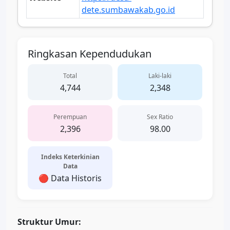
dete.sumbawakab.go.id
Ringkasan Kependudukan
Total
Laki-laki
4,744
2,348
Perempuan
Sex Ratio
2,396
98.00
Indeks Keterkinian
Data
🔴 Data Historis
Struktur Umur: