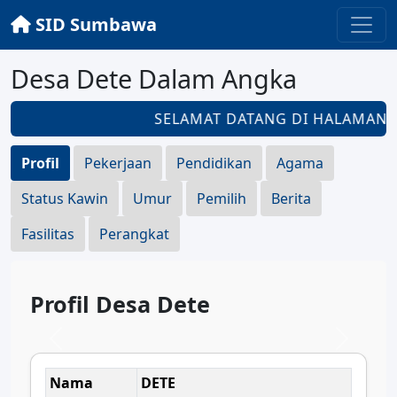
SID Sumbawa
Desa Dete Dalam Angka
SELAMAT DATANG DI HALAMAN
D
Profil
Pekerjaan
Pendidikan
Agama
Status Kawin
Umur
Pemilih
Berita
Fasilitas
Perangkat
Profil Desa Dete
Nama
DETE