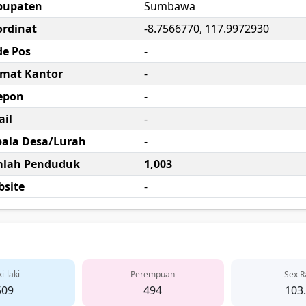
bupaten
Sumbawa
rdinat
-8.7566770, 117.9972930
e Pos
-
amat Kantor
-
epon
-
il
-
ala Desa/Lurah
-
mlah Penduduk
1,003
site
-
i-laki
Perempuan
Sex R
509
494
103