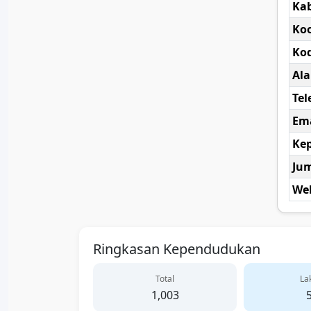
Ka
Koo
Kod
Al
Tel
Ema
Kep
Ju
Web
Ringkasan Kependudukan
Total
Lak
1,003