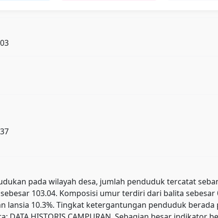
103
 37
ukan pada wilayah desa, jumlah penduduk tercatat sebanyak 
sebesar 103.04. Komposisi umur terdiri dari balita sebesa
, dan lansia 10.3%. Tingkat ketergantungan penduduk ber
a: DATA HISTORIS CAMPURAN. Sebagian besar indikator ber