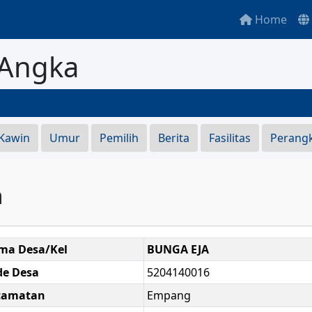
Home
 Angka
S
 Kawin
Umur
Pemilih
Berita
Fasilitas
Perang
a
ma Desa/Kel
BUNGA EJA
de Desa
5204140016
camatan
Empang