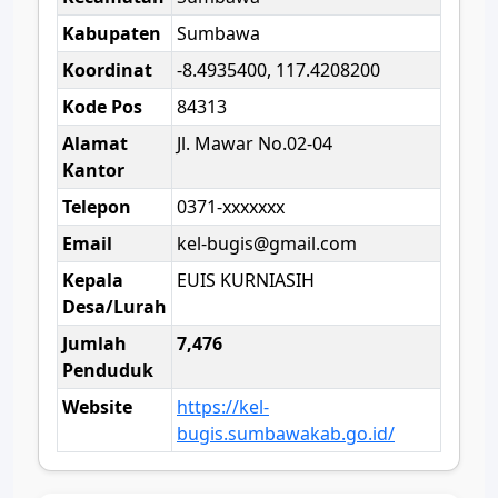
Kabupaten
Sumbawa
Koordinat
-8.4935400, 117.4208200
Kode Pos
84313
Alamat
Jl. Mawar No.02-04
Kantor
Telepon
0371-xxxxxxx
Email
kel-bugis@gmail.com
Kepala
EUIS KURNIASIH
Desa/Lurah
Jumlah
7,476
Penduduk
Website
https://kel-
bugis.sumbawakab.go.id/