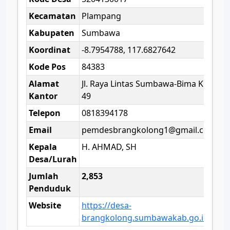
Kecamatan
Plampang
Kabupaten
Sumbawa
Koordinat
-8.7954788, 117.6827642
Kode Pos
84383
Alamat
Jl. Raya Lintas Sumbawa-Bima Km.
Kantor
49
Telepon
0818394178
Email
pemdesbrangkolong1@gmail.com
Kepala
H. AHMAD, SH
Desa/Lurah
Jumlah
2,853
Penduduk
Website
https://desa-
brangkolong.sumbawakab.go.id/