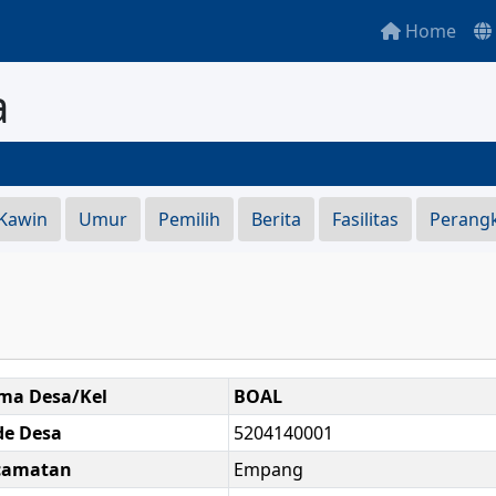
Home
a
 Kawin
Umur
Pemilih
Berita
Fasilitas
Perang
ma Desa/Kel
BOAL
de Desa
5204140001
camatan
Empang