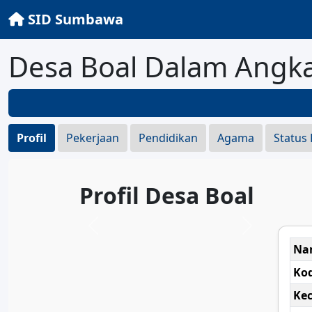
SID Sumbawa
Desa Boal Dalam Angk
Profil
Pekerjaan
Pendidikan
Agama
Status
Profil Desa Boal
Na
Ko
Ke