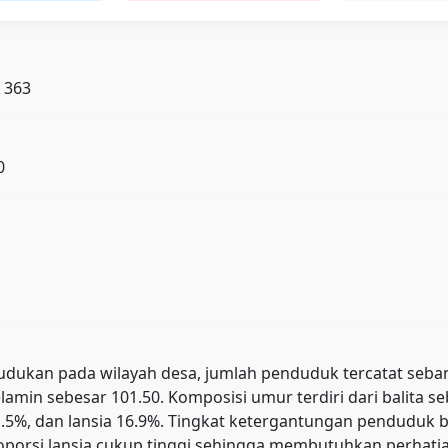
: 363
0
kan pada wilayah desa, jumlah penduduk tercatat sebanyak 
lamin sebesar 101.50. Komposisi umur terdiri dari balita s
 81.5%, dan lansia 16.9%. Tingkat ketergantungan pendud
orsi lansia cukup tinggi sehingga membutuhkan perhatian