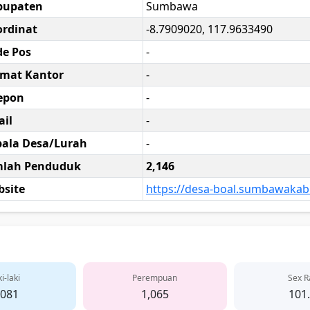
bupaten
Sumbawa
rdinat
-8.7909020, 117.9633490
e Pos
-
amat Kantor
-
epon
-
il
-
ala Desa/Lurah
-
mlah Penduduk
2,146
site
https://desa-boal.sumbawakab
i-laki
Perempuan
Sex R
,081
1,065
101