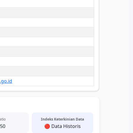
.go.id
atio
Indeks Keterkinian Data
.50
🔴 Data Historis