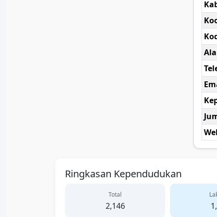
Ka
Koo
Kod
Al
Tel
Ema
Kep
Ju
Web
Ringkasan Kependudukan
Total
Lak
2,146
1