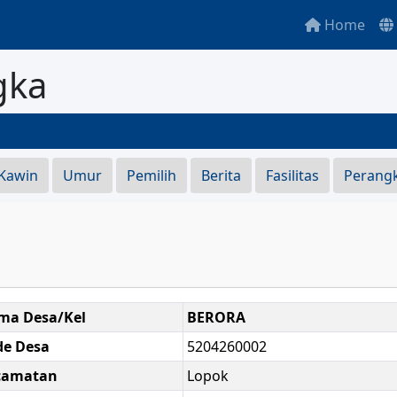
Home
gka
S
 Kawin
Umur
Pemilih
Berita
Fasilitas
Perang
ma Desa/Kel
BERORA
de Desa
5204260002
camatan
Lopok