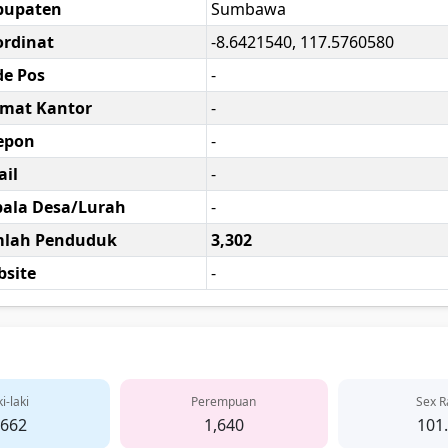
bupaten
Sumbawa
rdinat
-8.6421540, 117.5760580
e Pos
-
amat Kantor
-
epon
-
il
-
ala Desa/Lurah
-
mlah Penduduk
3,302
site
-
i-laki
Perempuan
Sex R
,662
1,640
101