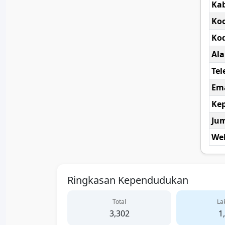
Ka
Koo
Kod
Al
Tel
Ema
Kep
Ju
Web
Ringkasan Kependudukan
Total
Lak
3,302
1