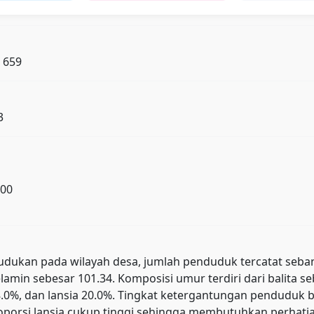
: 659
3
100
kan pada wilayah desa, jumlah penduduk tercatat sebanyak 
lamin sebesar 101.34. Komposisi umur terdiri dari balita s
 78.0%, dan lansia 20.0%. Tingkat ketergantungan pendud
orsi lansia cukup tinggi sehingga membutuhkan perhatian